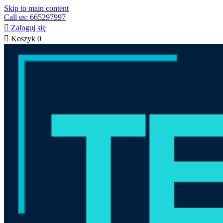
Skip to main content
Call us: 665297997

Zaloguj się

Koszyk
0