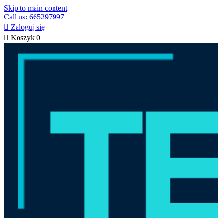
Skip to main content
Call us: 665297997

Zaloguj się

Koszyk
0