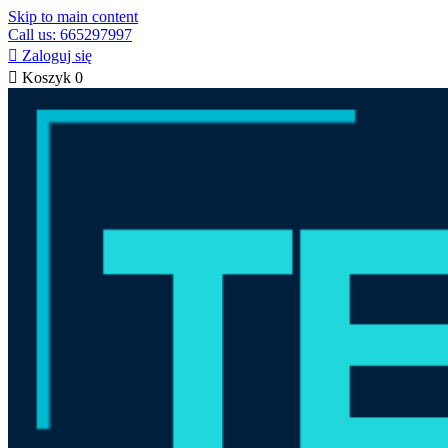
Skip to main content
Call us: 665297997

Zaloguj się

Koszyk
0