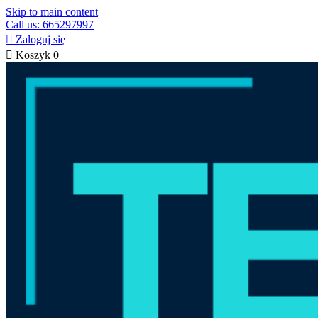
Skip to main content
Call us: 665297997

Zaloguj się

Koszyk
0