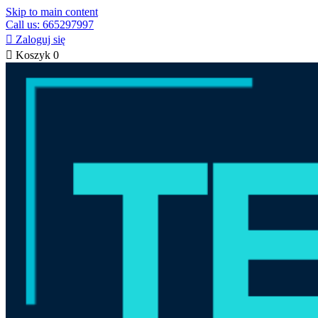
Skip to main content
Call us: 665297997

Zaloguj się

Koszyk
0