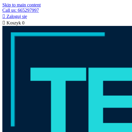
Skip to main content
Call us: 665297997

Zaloguj się

Koszyk
0