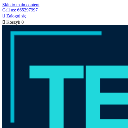
Skip to main content
Call us: 665297997

Zaloguj się

Koszyk
0