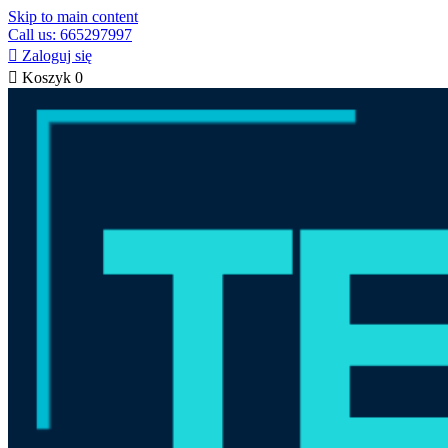
Skip to main content
Call us: 665297997

Zaloguj się

Koszyk
0