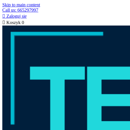
Skip to main content
Call us: 665297997

Zaloguj się

Koszyk
0