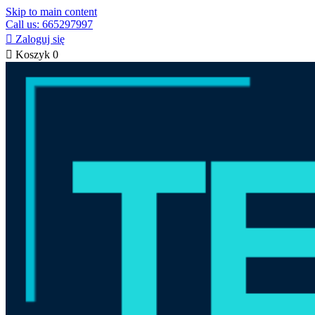
Skip to main content
Call us: 665297997

Zaloguj się

Koszyk
0