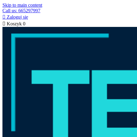
Skip to main content
Call us: 665297997

Zaloguj się

Koszyk
0