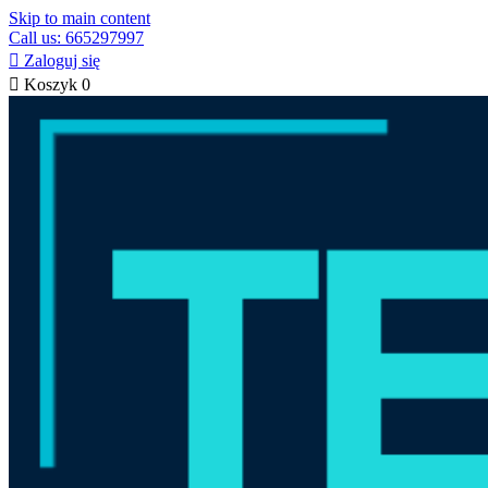
Skip to main content
Call us: 665297997

Zaloguj się

Koszyk
0