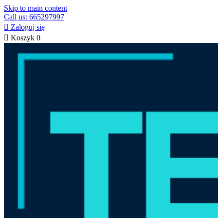
Skip to main content
Call us: 665297997

Zaloguj się

Koszyk
0