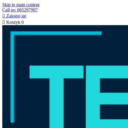
Skip to main content
Call us: 665297997

Zaloguj się

Koszyk
0