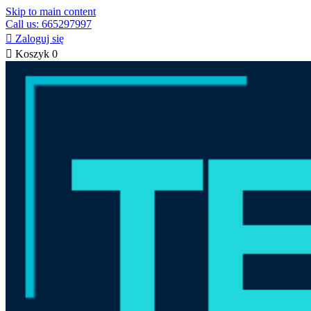
Skip to main content
Call us: 665297997

Zaloguj się

Koszyk
0