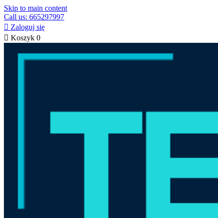
Skip to main content
Call us: 665297997

Zaloguj się

Koszyk
0