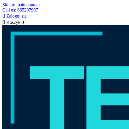
Skip to main content
Call us: 665297997

Zaloguj się

Koszyk
0