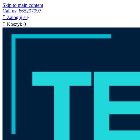
Skip to main content
Call us: 665297997

Zaloguj się

Koszyk
0