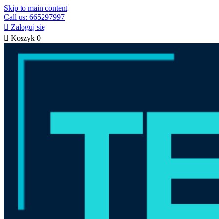
Skip to main content
Call us: 665297997

Zaloguj się

Koszyk
0