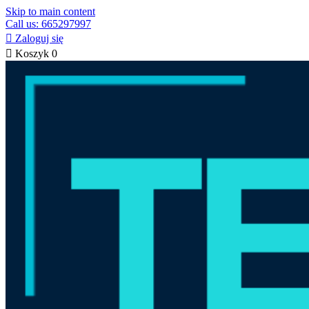
Skip to main content
Call us: 665297997

Zaloguj się

Koszyk
0