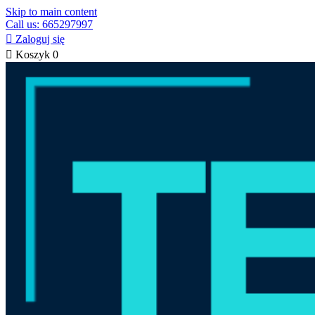
Skip to main content
Call us: 665297997

Zaloguj się

Koszyk
0