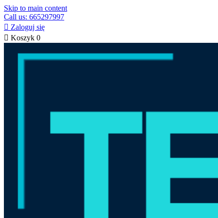
Skip to main content
Call us: 665297997

Zaloguj się

Koszyk
0