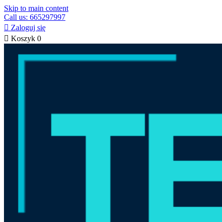
Skip to main content
Call us: 665297997

Zaloguj się

Koszyk
0