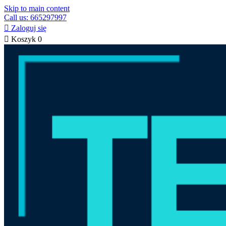
Skip to main content
Call us: 665297997

Zaloguj się

Koszyk
0