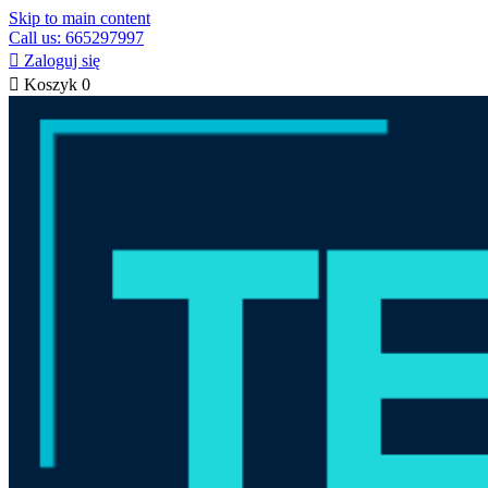
Skip to main content
Call us: 665297997

Zaloguj się

Koszyk
0