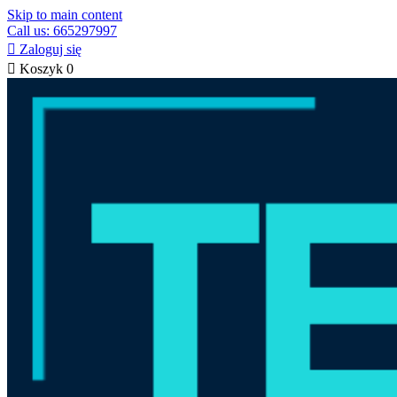
Skip to main content
Call us: 665297997

Zaloguj się

Koszyk
0