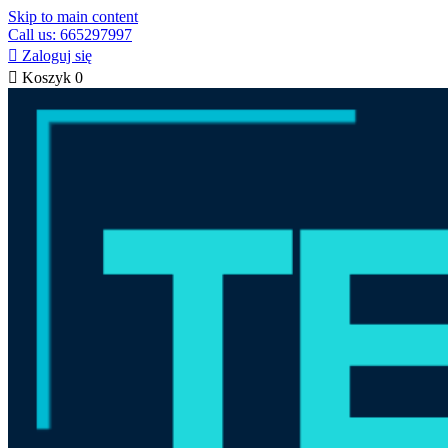
Skip to main content
Call us: 665297997

Zaloguj się

Koszyk
0