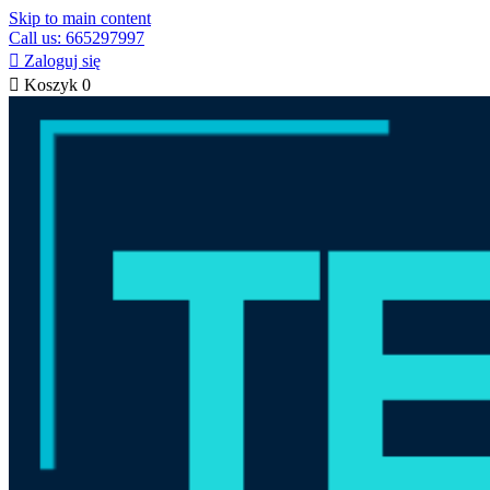
Skip to main content
Call us: 665297997

Zaloguj się

Koszyk
0