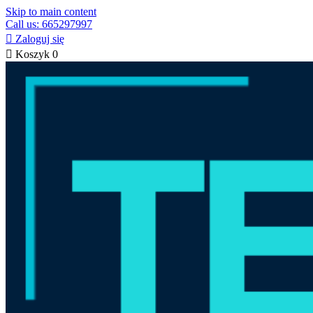
Skip to main content
Call us: 665297997

Zaloguj się

Koszyk
0