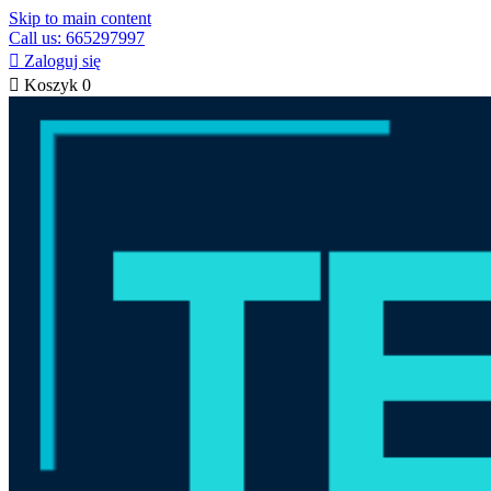
Skip to main content
Call us: 665297997

Zaloguj się

Koszyk
0