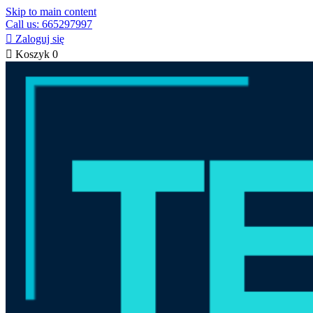
Skip to main content
Call us: 665297997

Zaloguj się

Koszyk
0