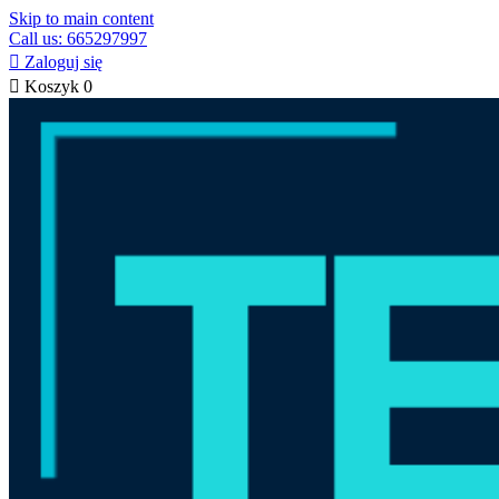
Skip to main content
Call us: 665297997

Zaloguj się

Koszyk
0