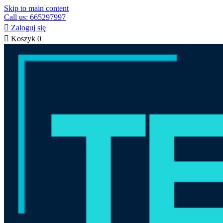
Skip to main content
Call us: 665297997

Zaloguj się

Koszyk
0