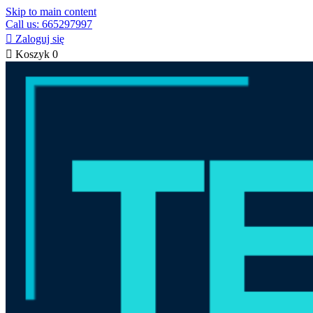
Skip to main content
Call us: 665297997

Zaloguj się

Koszyk
0