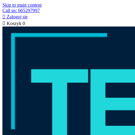
Skip to main content
Call us: 665297997

Zaloguj się

Koszyk
0