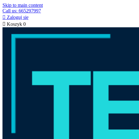
Skip to main content
Call us: 665297997

Zaloguj się

Koszyk
0