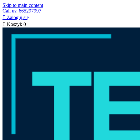
Skip to main content
Call us: 665297997

Zaloguj się

Koszyk
0