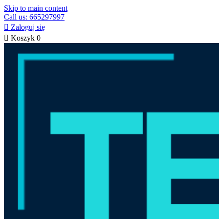
Skip to main content
Call us: 665297997

Zaloguj się

Koszyk
0