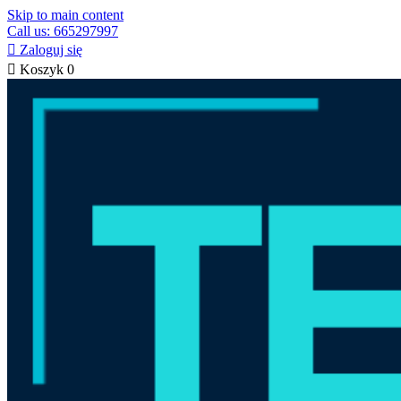
Skip to main content
Call us: 665297997

Zaloguj się

Koszyk
0