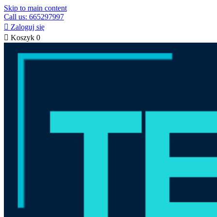
Skip to main content
Call us: 665297997

Zaloguj się

Koszyk
0