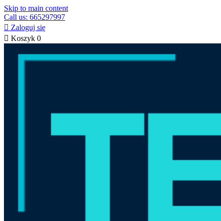
Skip to main content
Call us: 665297997

Zaloguj się

Koszyk
0