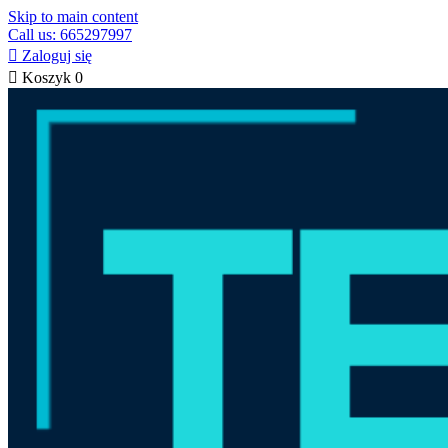
Skip to main content
Call us: 665297997

Zaloguj się

Koszyk
0