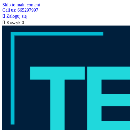
Skip to main content
Call us: 665297997

Zaloguj się

Koszyk
0