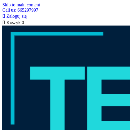
Skip to main content
Call us: 665297997

Zaloguj się

Koszyk
0