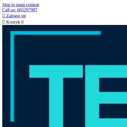
Skip to main content
Call us: 665297997

Zaloguj się

Koszyk
0