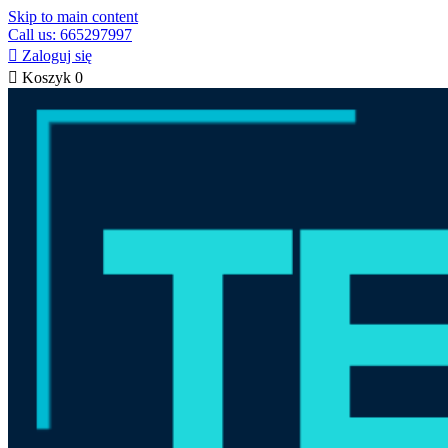
Skip to main content
Call us: 665297997

Zaloguj się

Koszyk
0