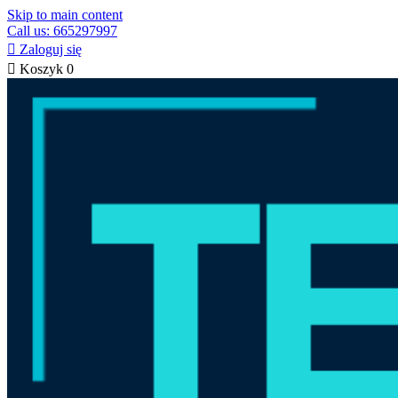
Skip to main content
Call us: 665297997

Zaloguj się

Koszyk
0