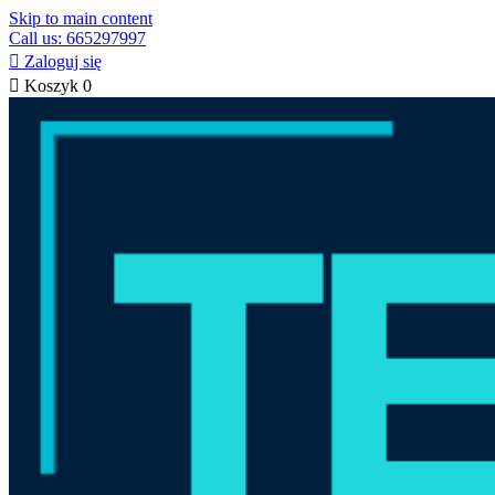
Skip to main content
Call us: 665297997

Zaloguj się

Koszyk
0