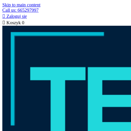
Skip to main content
Call us: 665297997

Zaloguj się

Koszyk
0