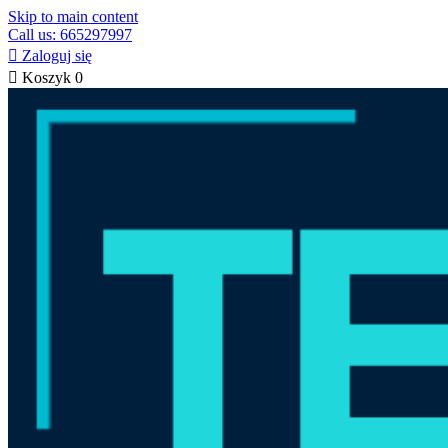
Skip to main content
Call us: 665297997

Zaloguj się

Koszyk
0